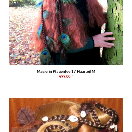
Magierin Pfauenfee 17 Haarteil M
€99,00
*