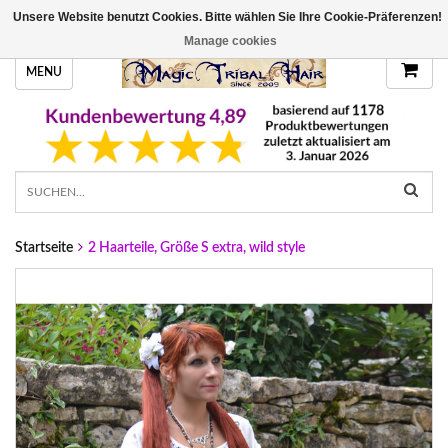
Unsere Website benutzt Cookies. Bitte wählen Sie Ihre Cookie-Präferenzen!
HANDGEFERTIGTE HAARTEILE, DEINE FARBE
Manage cookies
MENU
Startseite
2 Haarteile, Größe S extra, wild style