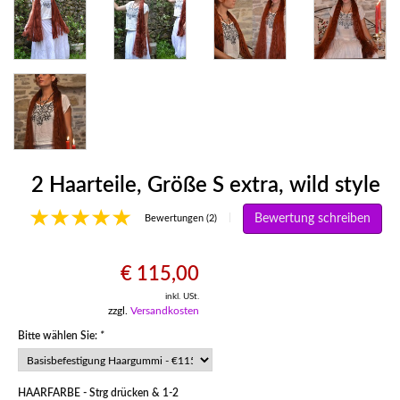
2 Haarteile, Größe S extra, wild style
Bewertung schreiben
|
Bewertungen (2)
€ 115,00
inkl. USt.
zzgl.
Versandkosten
Bitte wählen Sie:
*
HAARFARBE - Strg drücken & 1-2