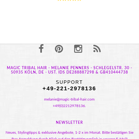
MAGIC TRIBAL HAIR - MELANIE PENNERS - SCHLEGELSTR. 30 -
50935 KÖLN, DE - UST. IDS DE288887298 & GB410444738
SUPPORT
+49-221-2978136
melanie@magic-tribal-hair.com
+49(0)2212978136.
NEWSLETTER
Neues, Stylingtipps & exklusive Angebote, 1-2 x im Monat. Bitte bestätigen Sie
Ihre Anmeldung durch Klick auf den Bestätigungslink in unserer E-Mail!