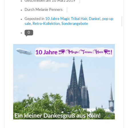
Geschrieben am
10 März 2019
Durch Melanie Penners
Geposted in
10 Jahre Magic Tribal Hair
,
Danke!
,
pop up
sale
,
Retro-Kollektion
,
Sonderangebote
0