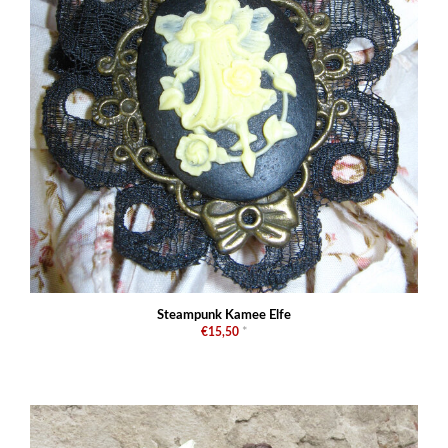
Steampunk Kamee Elfe
€15,50
*