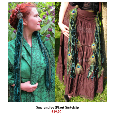
Smaragdfee (Pfau) Gürtelclip
€19,90
*