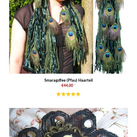
Smaragdfee (Pfau) Haarteil
€44,00
*