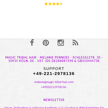
MAGIC TRIBAL HAIR - MELANIE PENNERS - SCHLEGELSTR. 30 -
50935 KÖLN, DE - UST. IDS DE288887298 & GB410444738
SUPPORT
+49-221-2978136
melanie@magic-tribal-hair.com
+49(0)2212978136.
NEWSLETTER
Neues, Stylingtipps & exklusive Angebote, 1-2 x im Monat. Bitte bestätigen Sie