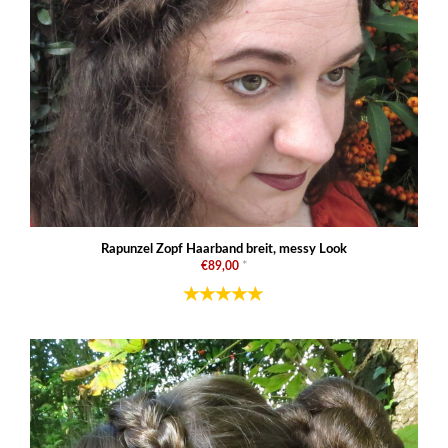
Rapunzel Zopf Haarband breit, messy Look
€89,00
*