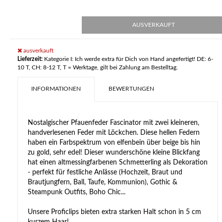
AUSVERKAUFT
ausverkauft
Lieferzeit:
Kategorie I: Ich werde extra für Dich von Hand angefertigt! DE: 6-
10 T, CH: 8-12 T, T = Werktage, gilt bei Zahlung am Bestelltag.
INFORMATIONEN
BEWERTUNGEN
Nostalgischer Pfauenfeder Fascinator mit zwei kleineren,
handverlesenen Feder mit Löckchen. Diese hellen Federn
haben ein Farbspektrum von elfenbein über beige bis hin
zu gold, sehr edel! Dieser wunderschöne kleine Blickfang
hat einen altmessingfarbenen Schmetterling als Dekoration
- perfekt für festliche Anlässe (Hochzeit, Braut und
Brautjungfern, Ball, Taufe, Kommunion), Gothic &
Steampunk Outfits, Boho Chic...
Unsere Proficlips bieten extra starken Halt schon in 5 cm
kurzem Haar!