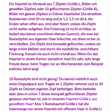
Ein Haarteil im Afrolook aus 7 Zöpfen (Größe L, Bilder mit
gewellten Zöpfen) oder 10 geflochtenen Zöpfen (Größe XL,
Bilder mit glatten Zöpfen) in Deiner Haarfarbe! Die einzelnen
Rastalocken sind 50 cm lang und je 1,2-1,5 cm dick, die
Enden sehen offen aus, sind aber fixiert, sodass die Zöpfe
nicht weiter aufgehen. Die Fixierung ist nicht sichtbar, es
bedarf also keiner unschönen kleinen Gummis, die man bei
Rastazöpfen aus eigenem Haar bräuchte, um diese sicher zu
verschließen. Die Zöpfe sind kompakt geflochten, sodass sie
lange schön bleiben und durch die zusätzliche, unsichtbare
Fixierung, fransen sie auch nicht schnell aus. Wenn Du das
Haarteil in einem Karton verwahrst, hast Du sehr, sehr lange
Freude daran, beim Tragen nur an Wochenenden zum Beispiel
mehrere Jahre lang!
10 Rastazöpfe sind nicht genug? Du kannst natürlich auch
einen Doppelpack zum Tragen an 2 Zöpfen nehmen und so 20
Zöpfe an Deinem eigenen Zopf befestigen. Bitte bedenke
aber, dass in schon 7 dieser kompakt geflochtenen Zöpfen
genauso viel Haar ist, wie in unserem
Haarteil Größe L aus
gewelltem Haar
! Also 1 Rastahaarteil Größe L hat die
Haarmenge von einem Haarteil mit offenem Haar in Größe L!