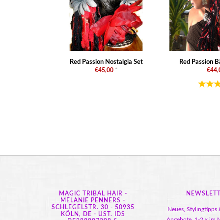
Red Passion Nostalgia Set
Red Passion B
€45,00
*
€44,
MAGIC TRIBAL HAIR -
NEWSLET
MELANIE PENNERS -
SCHLEGELSTR. 30 - 50935
Neues, Stylingtipps 
KÖLN, DE - UST. IDS
Angebote, 1-2 x im M