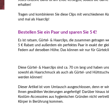
Jedes einzelne Band ist am Ende versiegelt, sodass die Garne
erhalten!
Tragen und kombinieren Sie diese Clips mit verschiedenen K
und mal als Haarclip!
Bestellen Sie ein Paar und sparen Sie 5 €!
Es ist ratsam, Gürtel- & Haarclips, die zusammen getragen 
5 € Rabatt und außerdem ein perfektes Paar in exakt der gl
Federn auf derselben Höhe. Das können wir nur für Gürtelcli
Diese Gürtel- & Haarclips sind ca. 70 cm lang und haben unse
sowohl als Haarschmuck als auch als Gürtel- und Hüftttuchv
werden können!
Dieser Artikel ist vom Umtausch ausgeschlossen, denn er wir
Ihnen gewählten Verzierungen angefertigt! Darüber hinaus 
Kostüm-Accessoires aus hygienischen Gründen nicht vertretba
Körper in Berührung kommen.