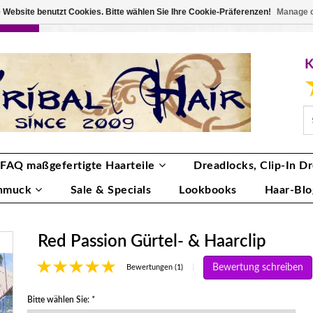
 Website benutzt Cookies. Bitte wählen Sie Ihre Cookie-Präferenzen!
Manage 
RBE
ANMELDEN
0 ARTIKEL
€0,00
FAQ maßgefertigte Haarteile
Dreadlocks, Clip-In Dr
hmuck
Sale & Specials
Lookbooks
Haar-Blo
Red Passion Gürtel- & Haarclip
Bewertung schreiben
|
Bewertungen (1)
Bitte wählen Sie:
*