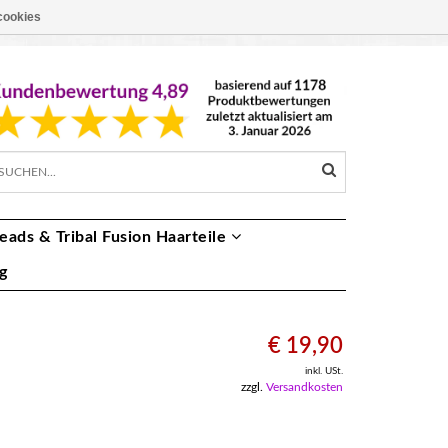
cookies
EUR €
DE
eads & Tribal Fusion Haarteile
g
€ 19,90
inkl. USt.
zzgl.
Versandkosten