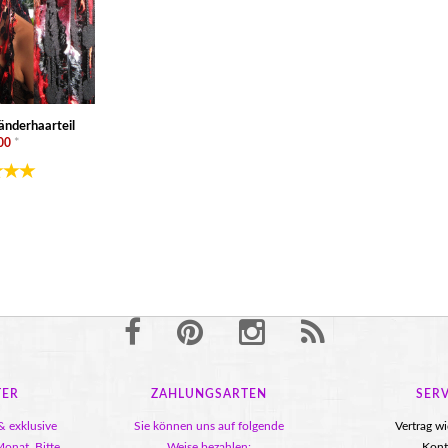
änderhaarteil
00
*
TER
ZAHLUNGSARTEN
SERV
& exklusive
Sie können uns auf folgende
Vertrag w
onat. Bitte
Weise bezahlen:
Kont