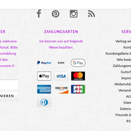
TER
ZAHLUNGSARTEN
SERV
& exklusive
Sie können uns auf folgende
Vertrag w
onat. Bitte
Weise bezahlen:
Kont
 Anmeldung
Kundengallerie
f den
Wie beste
 unserer E-
Zahlungsm
Gutsc
Impre
Widerrufs
Versand
NIEREN
AG
Site
Datens
Freunde &
RS