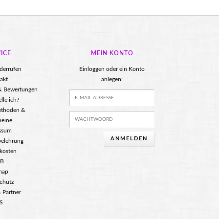
ICE
MEIN KONTO
iderrufen
Einloggen oder ein Konto
akt
anlegen:
 & Bewertungen
lle ich?
ethoden &
heine
ssum
ANMELDEN
belehrung
kosten
B
map
chutz
 Partner
S