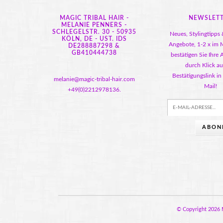
MAGIC TRIBAL HAIR -
NEWSLET
MELANIE PENNERS -
SCHLEGELSTR. 30 - 50935
Neues, Stylingtipps 
KÖLN, DE - UST. IDS
Angebote, 1-2 x im M
DE288887298 &
GB410444738
bestätigen Sie Ihre
durch Klick au
Bestätigungslink in
melanie@magic-tribal-hair.com
Mail!
+49(0)2212978136.
ABON
© Copyright 2026 M