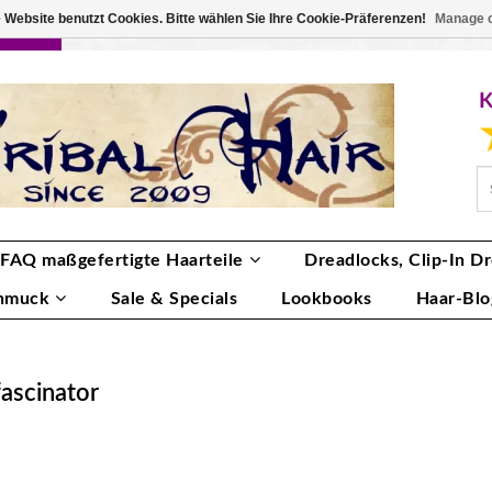
 Website benutzt Cookies. Bitte wählen Sie Ihre Cookie-Präferenzen!
Manage 
RBE
ANMELDEN
0 ARTIKEL
€0,00
FAQ maßgefertigte Haarteile
Dreadlocks, Clip-In Dr
hmuck
Sale & Specials
Lookbooks
Haar-Blo
fascinator