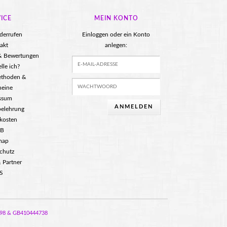
ICE
MEIN KONTO
iderrufen
Einloggen oder ein Konto
akt
anlegen:
 & Bewertungen
lle ich?
ethoden &
heine
ssum
ANMELDEN
belehrung
kosten
B
map
chutz
 Partner
S
87298 & GB410444738