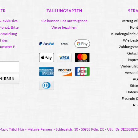
TER
ZAHLUNGSARTEN
SERV
& exklusive
Sie können uns auf folgende
Vertrag w
onat. Bitte
Weise bezahlen:
Kont
 Anmeldung
Kundengallerie
f den
Wie beste
 unserer E-
Zahlungsm
Gutsc
Impre
Widerrufs
Versand
NIEREN
AG
Site
Datens
Freunde &
RS
agic Tribal Hair - Melanie Penners - Schlegelstr. 30 - 50935 Köln, DE - USt. IDs DE2888