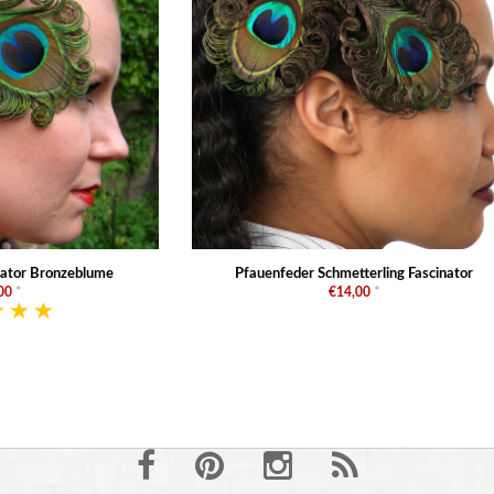
nator Bronzeblume
Pfauenfeder Schmetterling Fascinator
00
*
€14,00
*