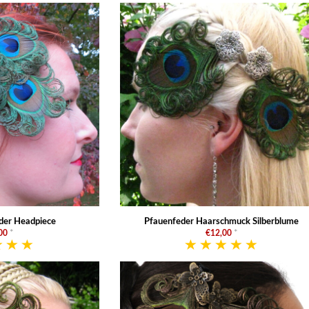
der Headpiece
Pfauenfeder Haarschmuck Silberblume
00
*
€12,00
*