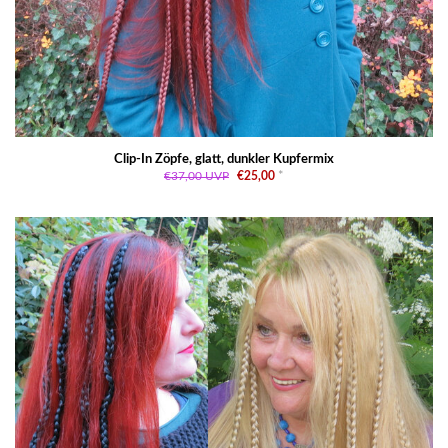
Clip-In Zöpfe, glatt, dunkler Kupfermix
€37,00
UVP
€25,00
*