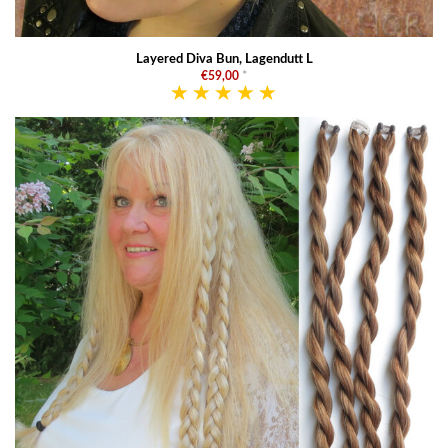
Layered Diva Bun, Lagendutt L
€59,00
*