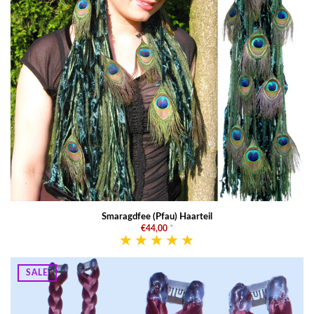
Smaragdfee (Pfau) Haarteil
€44,00
*
SALE