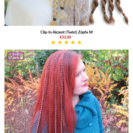
Clip-In Akzent (Twist) Zöpfe M
€33,00
*
SALE