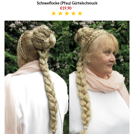
Schneeflocke (Pfau) Gürtelschmuck
€19,90
*