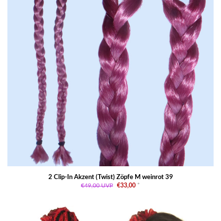
2 Clip-In Akzent (Twist) Zöpfe M weinrot 39
€49,00
UVP
€33,00
*