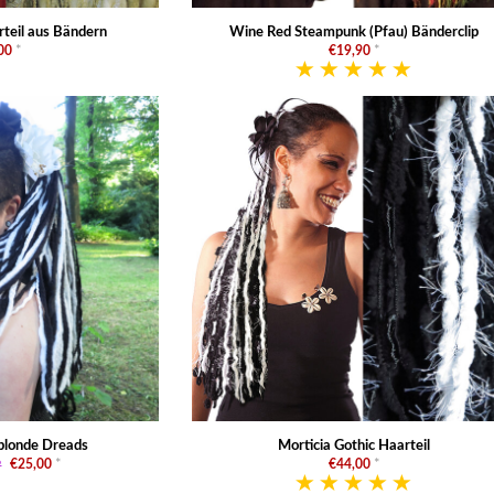
rteil aus Bändern
Wine Red Steampunk (Pfau) Bänderclip
00
*
€19,90
*
blonde Dreads
Morticia Gothic Haarteil
P
€25,00
*
€44,00
*