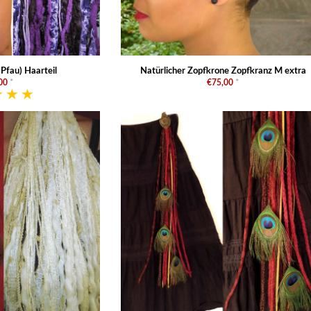
(Pfau) Haarteil
Natürlicher Zopfkrone Zopfkranz M extra
00
*
€75,00
*