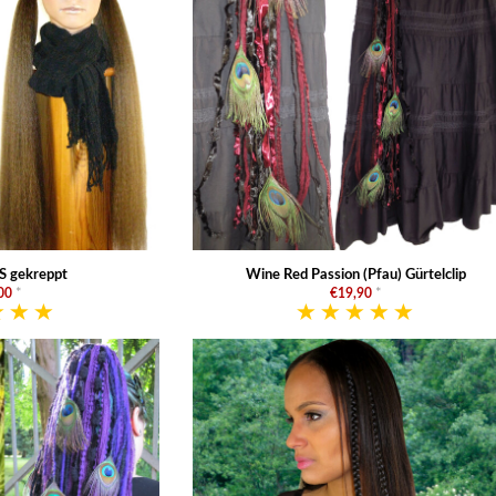
 S gekreppt
Wine Red Passion (Pfau) Gürtelclip
00
*
€19,90
*