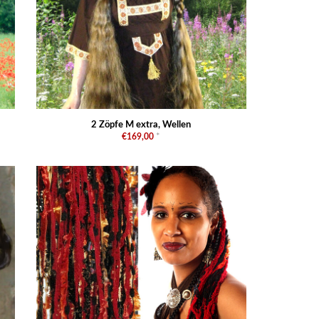
2 Zöpfe M extra, Wellen
€169,00
*