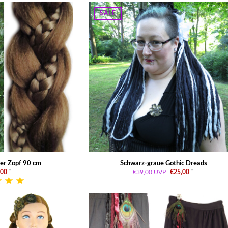
SALE
er Zopf 90 cm
Schwarz-graue Gothic Dreads
,00
*
€39,00
UVP
€25,00
*