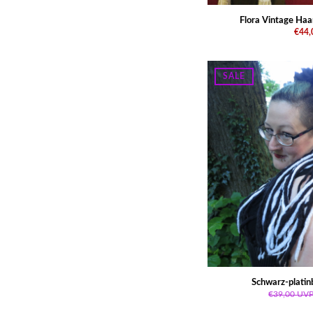
Flora Vintage Haa
€44,
SALE
Schwarz-platin
€39,00
UV