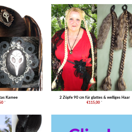
itas Kamee
2 Zöpfe 90 cm für glattes & welliges Haar
50
*
€115,00
*