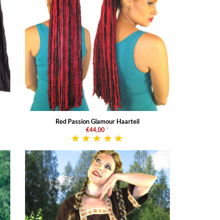
Red Passion Glamour Haarteil
€44,00
*