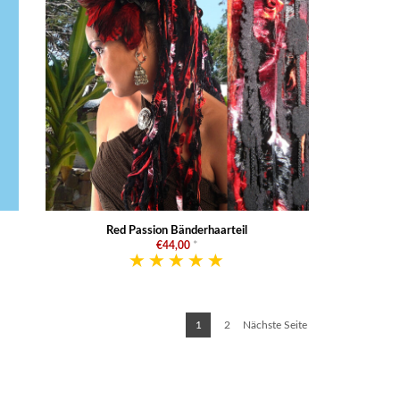
Red Passion Bänderhaarteil
€44,00
*
1
2
Nächste Seite