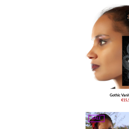
Gothic Van
€15,
SALE