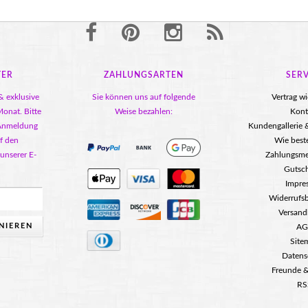
TER
ZAHLUNGSARTEN
SERV
& exklusive
Sie können uns auf folgende
Vertrag w
onat. Bitte
Weise bezahlen:
Kont
 Anmeldung
Kundengallerie
f den
Wie beste
 unserer E-
Zahlungsm
Gutsc
Impre
Widerrufs
Versand
NIEREN
AG
Site
Datens
Freunde &
RS