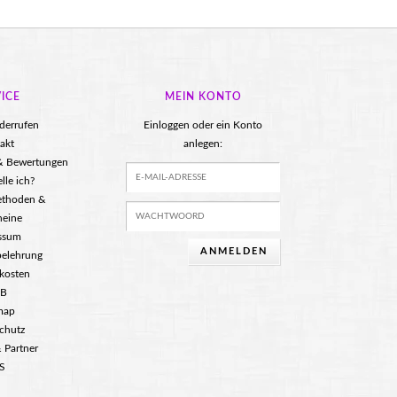
ICE
MEIN KONTO
iderrufen
Einloggen oder ein Konto
akt
anlegen:
 & Bewertungen
lle ich?
ethoden &
heine
ssum
ANMELDEN
belehrung
kosten
B
map
chutz
 Partner
S