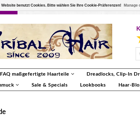
 Website benutzt Cookies. Bitte wählen Sie Ihre Cookie-Präferenzen!
Manage 
RBE
ANMELDEN
0 ARTIKEL
€0,00
FAQ maßgefertigte Haarteile
Dreadlocks, Clip-In Dr
hmuck
Sale & Specials
Lookbooks
Haar-Blo
de