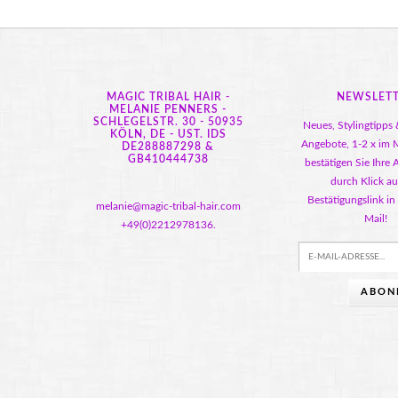
MAGIC TRIBAL HAIR -
NEWSLET
MELANIE PENNERS -
SCHLEGELSTR. 30 - 50935
Neues, Stylingtipps 
KÖLN, DE - UST. IDS
Angebote, 1-2 x im M
DE288887298 &
GB410444738
bestätigen Sie Ihre
durch Klick au
Bestätigungslink in
melanie@magic-tribal-hair.com
Mail!
+49(0)2212978136.
ABON