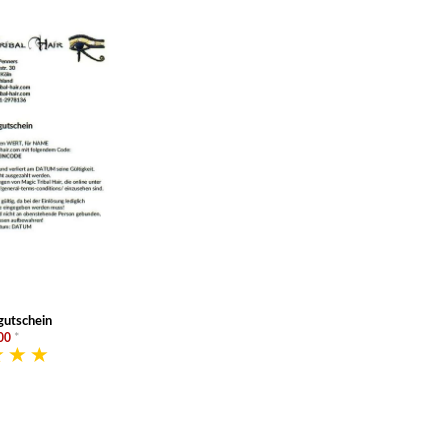
utschein
00
*