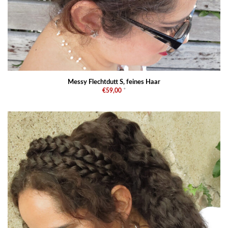
Messy Flechtdutt S, feines Haar
€59,00
*