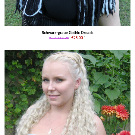
Schwarz-graue Gothic Dreads
€39,00
UVP
€25,00
*