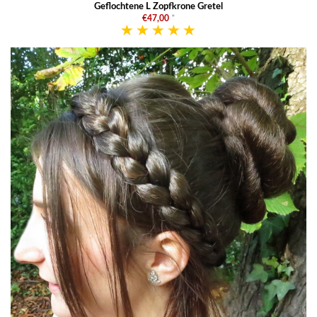
Geflochtene L Zopfkrone Gretel
€47,00
*