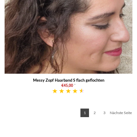
Messy Zopf Haarband S flach geflochten
€45,00
*
1
2
3
Nächste Seite