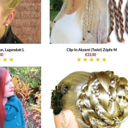
n, Lagendutt L
Clip-In Akzent (Twist) Zöpfe M
00
*
€33,00
*