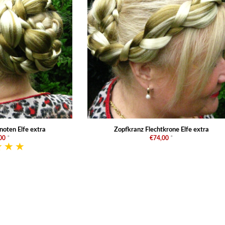
noten Elfe extra
Zopfkranz Flechtkrone Elfe extra
00
*
€74,00
*