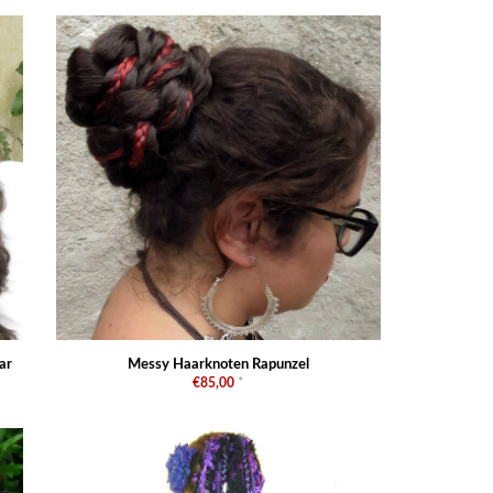
ar
Messy Haarknoten Rapunzel
€85,00
*