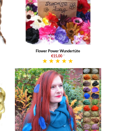
Flower Power Wundertüte
€15,00
*