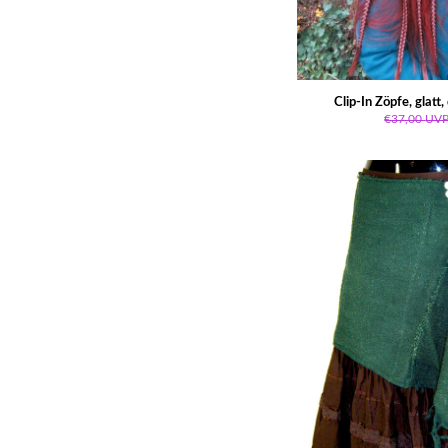
Clip-In Zöpfe, glatt
€37,00
UV