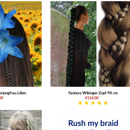
jungfrau Lilien
Fantasy Wikinger Zopf 90 cm
00
*
€114,00
*