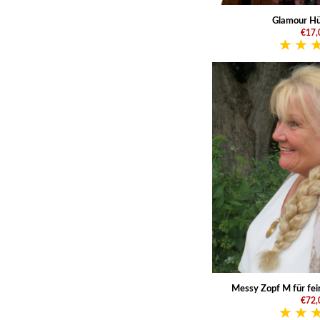
Glamour Hüf
€17,
Messy Zopf M für fei
€72,