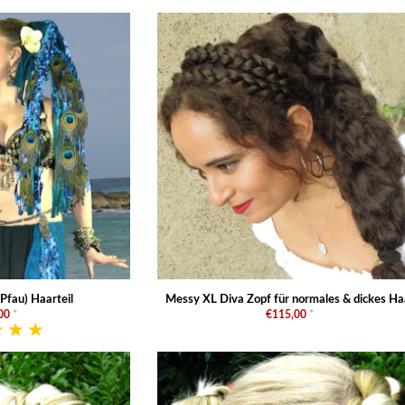
Pfau) Haarteil
Messy XL Diva Zopf für normales & dickes Ha
00
*
€115,00
*