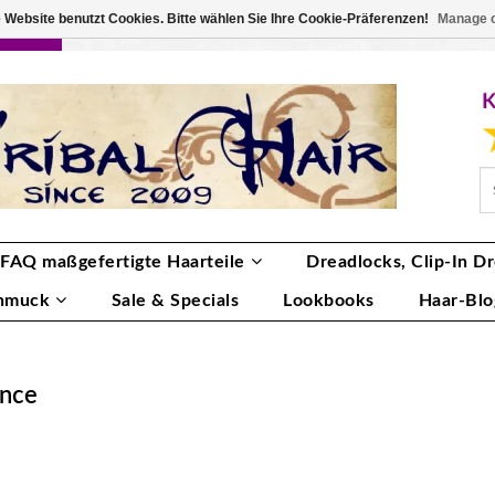
 Website benutzt Cookies. Bitte wählen Sie Ihre Cookie-Präferenzen!
Manage 
RBE
ANMELDEN
0 ARTIKEL
€0,00
FAQ maßgefertigte Haarteile
Dreadlocks, Clip-In Dr
hmuck
Sale & Specials
Lookbooks
Haar-Blo
ance