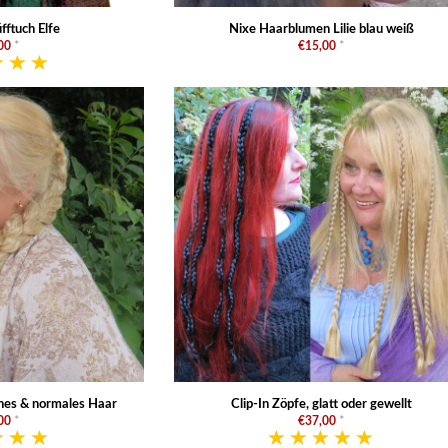
ftuch Elfe
Nixe Haarblumen Lilie blau weiß
00
*
€15,00
*
nes & normales Haar
Clip-In Zöpfe, glatt oder gewellt
00
*
€37,00
*