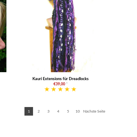
Kauri Extensions für Dreadlocks
€39,00
*
1
2
3
4
5
10
Nächste Seite