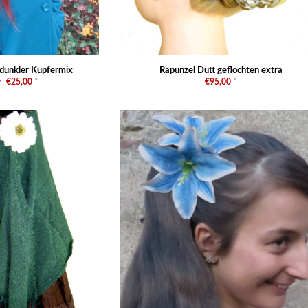
, dunkler Kupfermix
Rapunzel Dutt geflochten extra
P
€25,00
*
€95,00
*