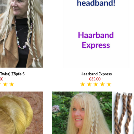
(Twist) Zöpfe S
Haarband Express
00
*
€35,00
*