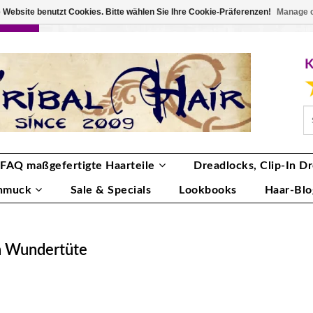
 Website benutzt Cookies. Bitte wählen Sie Ihre Cookie-Präferenzen!
Manage 
RBE
ANMELDEN
0 ARTIKEL
€0,00
FAQ maßgefertigte Haarteile
Dreadlocks, Clip-In Dr
hmuck
Sale & Specials
Lookbooks
Haar-Blo
n Wundertüte