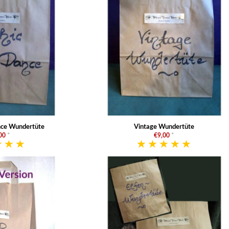
nce Wundertüte
Vintage Wundertüte
00
*
€9,00
*