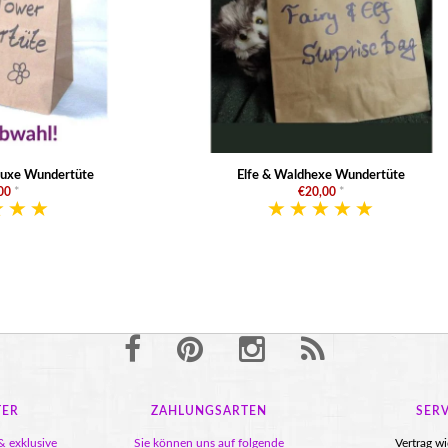
luxe Wundertüte
Elfe & Waldhexe Wundertüte
00
*
€20,00
*
TER
ZAHLUNGSARTEN
SERV
& exklusive
Sie können uns auf folgende
Vertrag w