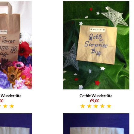
 Wundertüte
Gothic Wundertüte
00
*
€9,00
*