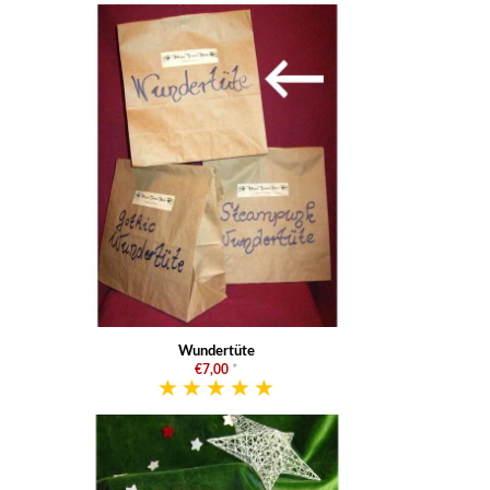
Wundertüte
€7,00
*