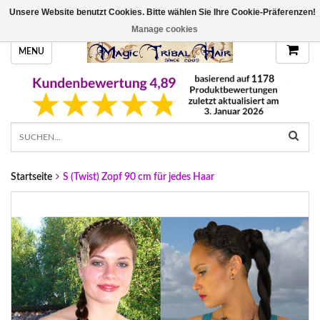
Unsere Website benutzt Cookies. Bitte wählen Sie Ihre Cookie-Präferenzen!
HANDGEFERTIGTE HAARTEILE, DEINE FARBE
Manage cookies
MENU
Startseite
S (Twist) Zopf 90 cm für jedes Haar