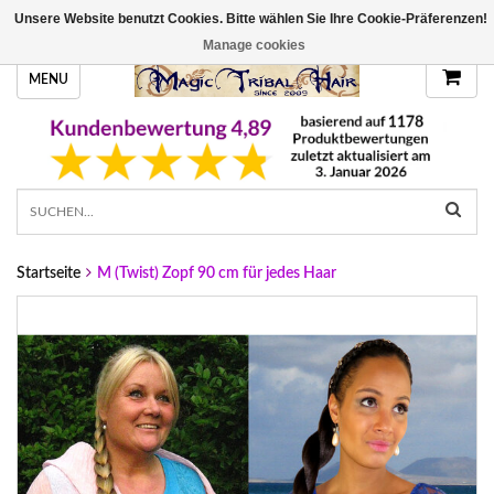
Unsere Website benutzt Cookies. Bitte wählen Sie Ihre Cookie-Präferenzen!
HANDGEFERTIGTE HAARTEILE, DEINE FARBE
Manage cookies
MENU
Startseite
M (Twist) Zopf 90 cm für jedes Haar