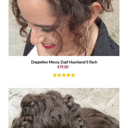
Doppeltes Messy Zopf Haarband S flach
€79,00
*