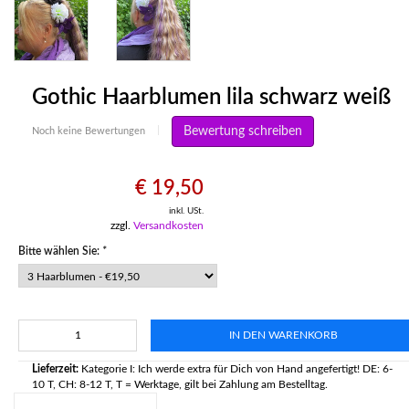
Gothic Haarblumen lila schwarz weiß
Bewertung schreiben
Noch keine Bewertungen
|
€ 19,50
inkl. USt.
zzgl.
Versandkosten
Bitte wählen Sie:
*
IN DEN WARENKORB
Lieferzeit:
Kategorie I: Ich werde extra für Dich von Hand angefertigt! DE: 6-
10 T, CH: 8-12 T, T = Werktage, gilt bei Zahlung am Bestelltag.