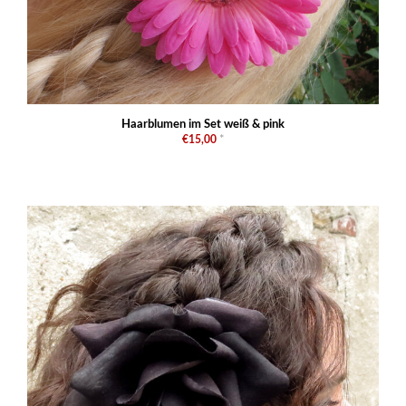
Haarblumen im Set weiß & pink
€15,00
*