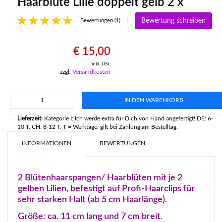
Haarblüte Lilie doppelt gelb 2 x
Bewertung schreiben
|
Bewertungen (1)
€ 15,00
inkl. USt.
zzgl.
Versandkosten
IN DEN WARENKORB
Lieferzeit:
Kategorie I: Ich werde extra für Dich von Hand angefertigt! DE: 6-
10 T, CH: 8-12 T, T = Werktage, gilt bei Zahlung am Bestelltag.
INFORMATIONEN
BEWERTUNGEN
2 Blütenhaarspangen/ Haarblüten mit je 2
gelben Lilien, befestigt auf Profi-Haarclips für
sehr starken Halt (ab 5 cm Haarlänge).
Größe: ca. 11 cm lang und 7 cm breit.