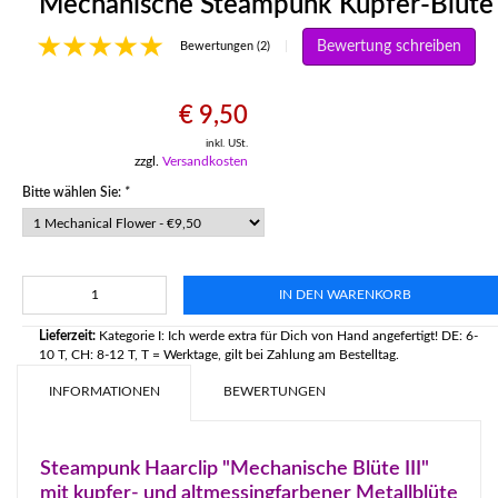
Mechanische Steampunk Kupfer-Blüte
Bewertung schreiben
|
Bewertungen (2)
€ 9,50
inkl. USt.
zzgl.
Versandkosten
Bitte wählen Sie:
*
IN DEN WARENKORB
Lieferzeit:
Kategorie I: Ich werde extra für Dich von Hand angefertigt! DE: 6-
10 T, CH: 8-12 T, T = Werktage, gilt bei Zahlung am Bestelltag.
INFORMATIONEN
BEWERTUNGEN
Steampunk Haarclip "Mechanische Blüte III"
mit kupfer- und altmessingfarbener Metallblüte