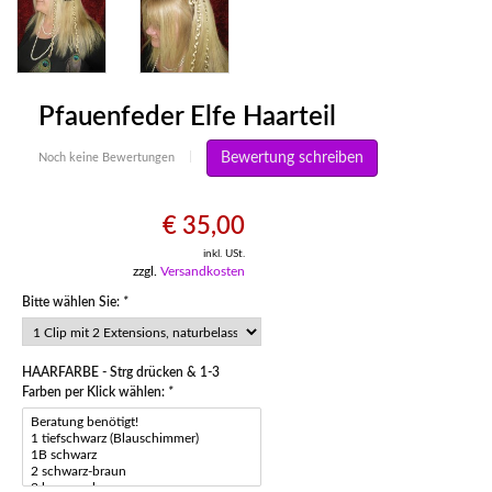
Pfauenfeder Elfe Haarteil
Bewertung schreiben
Noch keine Bewertungen
|
€ 35,00
inkl. USt.
zzgl.
Versandkosten
Bitte wählen Sie:
*
HAARFARBE - Strg drücken & 1-3
Farben per Klick wählen:
*