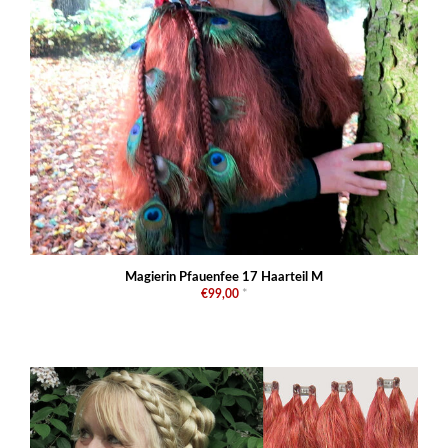
Magierin Pfauenfee 17 Haarteil M
€99,00
*