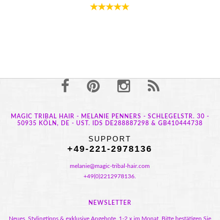
MAGIC TRIBAL HAIR - MELANIE PENNERS - SCHLEGELSTR. 30 -
50935 KÖLN, DE - UST. IDS DE288887298 & GB410444738
SUPPORT
+49-221-2978136
melanie@magic-tribal-hair.com
+49(0)2212978136.
NEWSLETTER
Neues, Stylingtipps & exklusive Angebote, 1-2 x im Monat. Bitte bestätigen Sie