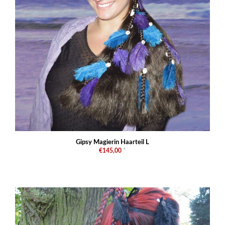
Gipsy Magierin Haarteil L
€145,00
*