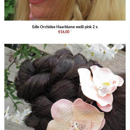
Edle Orchidee Haarblume weiß pink 2 x
€16,00
*