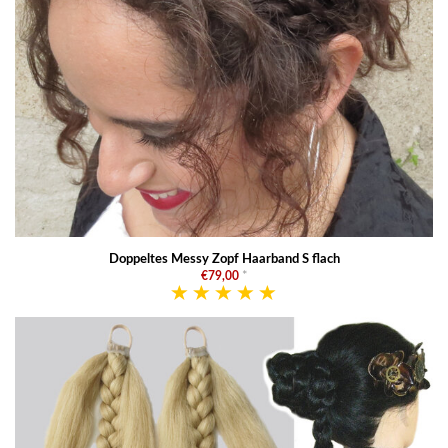
Doppeltes Messy Zopf Haarband S flach
€79,00
*