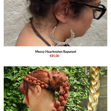
Messy Haarknoten Rapunzel
€85,00
*