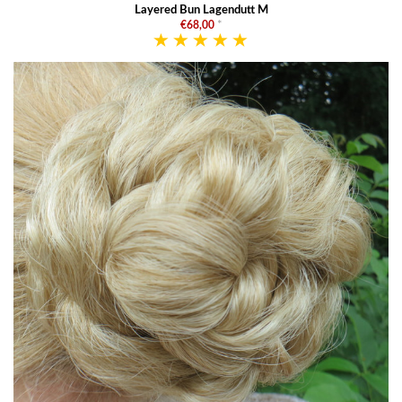
Layered Bun Lagendutt M
€68,00
*