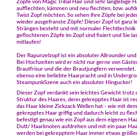
Zöpfe von Magic Tribal Hair sind sehr langlebige H
aufflechten, kämmen und neu flechten, bzw. aufd
Twist Zopf möchten. So sehen Ihre Zöpfe bei jede
wieder ausgefranste Zöpfe! Dieser Zopf ist ganz le
Strängen besteht und mit normaler Flechttechnik 
geflochtenen Zöpfe im Zopf sind fixiert und Sie l
mitlaufen!
Der Rapunzelzopf ist ein absoluter Allrounder und
Bei Hochzeiten wird er nicht nur gerne von Gäste
Brautfrisur und die der Brautjungfern verwendet.
ebenso eine beliebte Haarpracht und in Undergro
SteampunkSzene auch ein absoluter Hingucker!
Dieser Zopf verdankt sein leichtes Gewicht trot
Struktur des Haares, denn gekrepptes Haar ist re
das Haar kleine Zickzack Wellen hat - wie mit dem
gekrepptes Haar griffig und dadurch leicht zu fle
befestigt genau wie ein Zopf aus dem eigenen Ha
Dutt/ Haarknoten aufdrehen und mit ein paar Haa
werden bei gekrepptem Haar immer etwas größer u