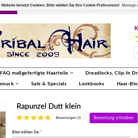
 Website benutzt Cookies. Bitte wählen Sie Ihre Cookie-Präferenzen!
Manage 
RBE
ANMELDEN
0 ARTIKEL
€0,00
FAQ maßgefertigte Haarteile
Dreadlocks, Clip-In Dr
hmuck
Sale & Specials
Lookbooks
Haar-Blo
Rapunzel Dutt klein
Bewertung schreiben
|
Bewertungen (1)
Bitte wählen Sie:
*