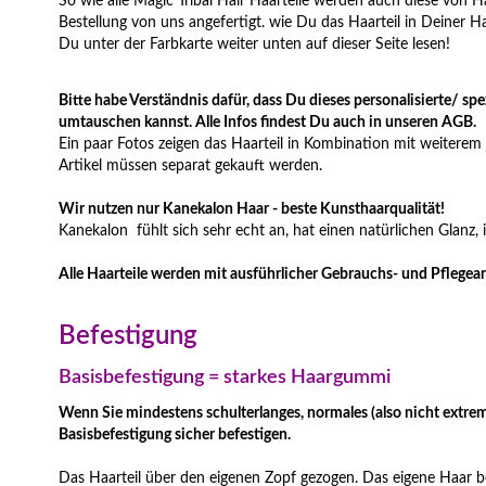
So wie alle Magic Tribal Hair Haarteile werden auch diese von 
Bestellung von uns angefertigt. wie Du das Haarteil in Deiner Ha
Du unter der Farbkarte weiter unten auf dieser Seite lesen!
Bitte habe Verständnis dafür, dass Du dieses personalisierte/ spe
umtauschen kannst. Alle Infos findest Du auch in unseren AGB.
Ein paar Fotos zeigen das Haarteil in Kombination mit weiterem
Artikel müssen separat gekauft werden.
Wir nutzen nur Kanekalon Haar - beste Kunsthaarqualität!
Kanekalon fühlt sich sehr echt an, hat einen natürlichen Glanz, is
Alle Haarteile werden mit ausführlicher Gebrauchs- und Pflegeanl
Befestigung
Basisbefestigung = starkes Haargummi
Wenn Sie mindestens schulterlanges, normales (also nicht extrem
Basisbefestigung sicher befestigen.
Das Haarteil über den eigenen Zopf gezogen. Das eigene Haar b