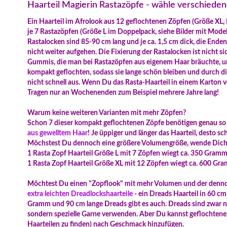
Haarteil Magierin Rastazöpfe - wähle verschied
Ein Haarteil im Afrolook aus 12 geflochtenen Zöpfen (Größe XL, 
je 7 Rastazöpfen (Größe L im Doppelpack, siehe Bilder mit Model
Rastalocken sind 85-90 cm lang und je ca. 1,5 cm dick, die Enden 
nicht weiter aufgehen. Die Fixierung der Rastalocken ist nicht si
Gummis, die man bei Rastazöpfen aus eigenem Haar bräuchte, um 
kompakt geflochten, sodass sie lange schön bleiben und durch die
nicht schnell aus. Wenn Du das Rasta-Haarteil in einem Karton v
Tragen nur an Wochenenden zum Beispiel mehrere Jahre lang!
Warum keine weiteren Varianten mit mehr Zöpfen?
Schon 7 dieser kompakt geflochtenen Zöpfe benötigen genau so v
aus gewelltem Haar
! Je üppiger und länger das Haarteil, desto s
Möchstest Du dennoch eine größere Volumengröße, wende Dich 
1 Rasta Zopf Haarteil Größe L mit 7 Zöpfen wiegt ca. 350 Gramm
1 Rasta Zopf Haarteil Größe XL mit 12 Zöpfen wiegt ca. 600 Gr
Möchtest Du einen "Zopflook" mit mehr Volumen und der dennoc
extra leichten Dreadlockshaarteile
- ein Dreads Haarteil in 60 c
Gramm und 90 cm lange Dreads gibt es auch. Dreads sind zwar nic
sondern spezielle Garne verwenden. Aber Du kannst geflochtene 
Haarteilen zu finden) nach Geschmack hinzufügen.