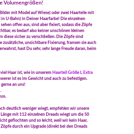
ene Volumengrößen!
Bilder mit Model auf Wiese) oder zwei Haarteile mit
 in U-Bahn) in Deiner Haarfarbe! Die einzelnen
sehen offen aus, sind aber fixiert, sodass die Zöpfe
chtbar, es bedarf also keiner unschönen kleinen
diese sicher zu verschließen. Die Zöpfe sind
 zusätzliche, unsichtbare Fixierung, fransen sie auch
erwahrst, hast Du sehr, sehr lange Freude daran, beim
iel Haar ist, wie in unserem
Haarteil Größe L Extra
chwerer ist es im Gewicht und auch zu befestigen.
gerne an uns!
.
amm.
h deutlich weniger wiegt, empfehlen wir unsere
m Länge mit 112 einzelnen Dreads wiegt um die 50
ht geflochten und so leicht, weil wir kein Haar,
Zöpfe durch ein Upgrade (direkt bei den Dreads