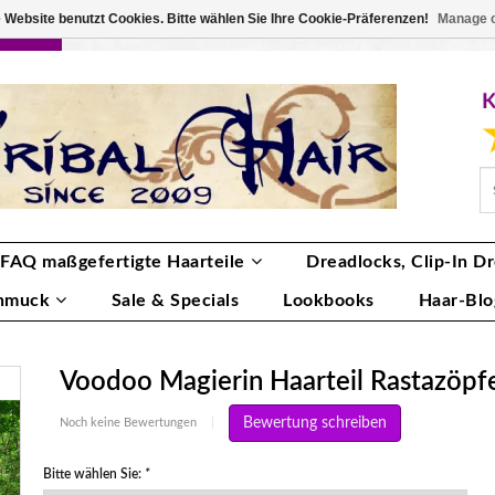
 Website benutzt Cookies. Bitte wählen Sie Ihre Cookie-Präferenzen!
Manage 
RBE
ANMELDEN
0 ARTIKEL
€0,00
FAQ maßgefertigte Haarteile
Dreadlocks, Clip-In Dr
hmuck
Sale & Specials
Lookbooks
Haar-Blo
Voodoo Magierin Haarteil Rastazöpf
Bewertung schreiben
Noch keine Bewertungen
|
Bitte wählen Sie:
*