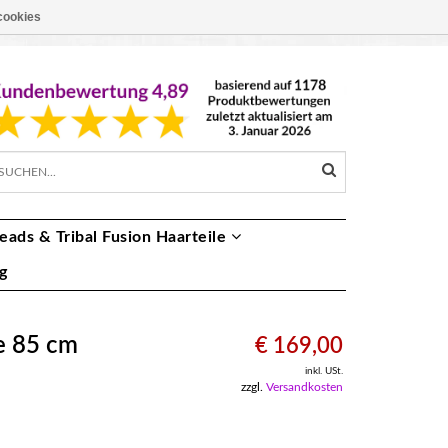
cookies
EUR €
DE
eads & Tribal Fusion Haarteile
g
e 85 cm
€ 169,00
inkl. USt.
zzgl.
Versandkosten