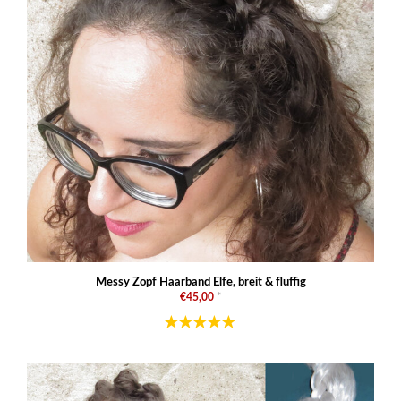
Messy Zopf Haarband Elfe, breit & fluffig
€45,00
*