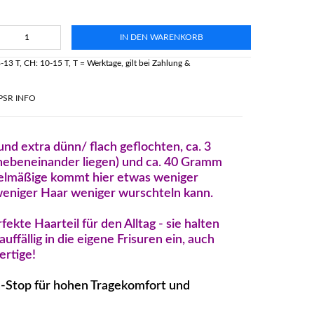
IN DEN WARENKORB
-13 T, CH: 10-15 T, T = Werktage, gilt bei Zahlung &
PSR INFO
d extra dünn/ flach geflochten, ca. 3
nebeneinander liegen) und ca. 40 Gramm
egelmäßige kommt hier etwas weniger
 weniger Haar weniger wurschteln kann.
ekte Haarteil für den Alltag - sie halten
ffällig in die eigene Frisuren ein, auch
ertige!
h-Stop für hohen Tragekomfort und