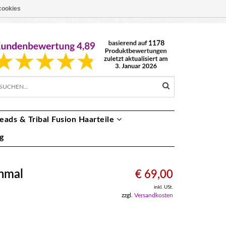
cookies
EUR €
DE
eads & Tribal Fusion Haarteile
g
hmal
€ 69,00
inkl. USt.
zzgl.
Versandkosten