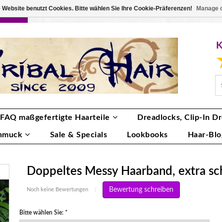
 Website benutzt Cookies. Bitte wählen Sie Ihre Cookie-Präferenzen!
Manage 
RBE
ANMELDEN
0 ARTIKEL
€0,00
FAQ maßgefertigte Haarteile
Dreadlocks, Clip-In Dr
hmuck
Sale & Specials
Lookbooks
Haar-Blo
Doppeltes Messy Haarband, extra sc
Bewertung schreiben
Noch keine Bewertungen
|
Bitte wählen Sie:
*